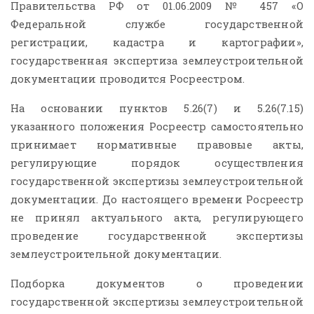
Правительства РФ от 01.06.2009 № 457 «О
Федеральной службе государственной
регистрации, кадастра и картографии»,
государственная экспертиза землеустроительной
документации проводится Росреестром.
На основании пунктов 5.26(7) и 5.26(7.15)
1. Процесс производства судебной
2. Процесс
землеустроительной экспертизы:
землеустро
указанного положения Росреестр самостоятельно
подготовительные работы
экспертное
принимает нормативные правовые акты,
регулирующие порядок осуществления
В статье отмечена необходимость
Методика зе
правильной организации процесса
В статье вы
государственной экспертизы землеустроительной
проведения судебной землеустроительной
опубликован
документации. До настоящего времени Росреестр
…
не принял актуального акта, регулирующего
проведение государственной экспертизы
землеустроительной документации.
Подборка документов о проведении
государственной экспертизы землеустроительной