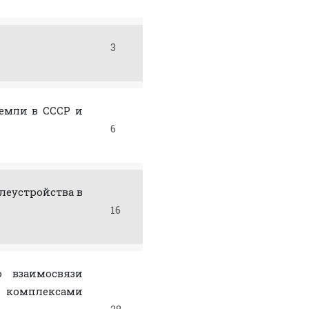
3
емли в СССР и
6
леустройства в
16
о взаимосвязи
 комплексами