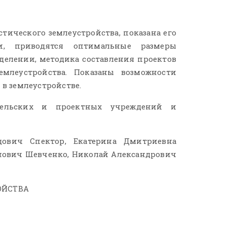
тического землеустройства, показана его
и, приводятся оптимальные размеры
делении, методика составления проектов
емлеустройства. Показаны возможности
дства судебной
Классификация объектов суде
в землеустройстве.
й экспертизы:
землеустроительной эксперт
ование
ательских и проектных учреждений и
В статье приведены некоторые рез
тельной экспертизы.
анализа заключений судебных экс
озиция относительно
землеустроителей на …
ович Спектор, Екатерина Дмитриевна
нович Шевченко, Николай Александрович
ОЙСТВА