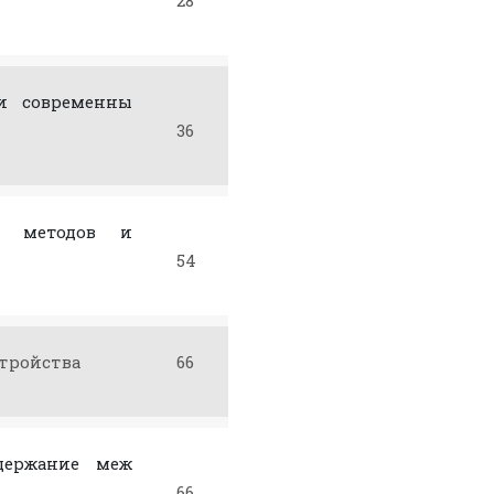
28
 и современны
36
их методов и
54
стройства
66
держание меж
66