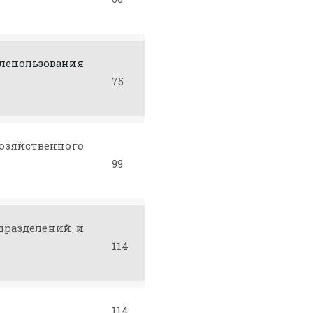
пользования
75
озяйственного
99
одразделений и
114
114