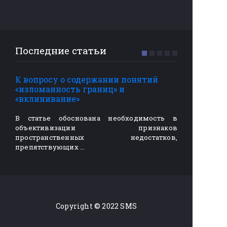
Последние статьи
К вопросу о содержании понятий
1. Проц
«изломанность границ» и
землеус
«вклинивание»
подгот
В статье обоснована необходимость в
В стат
объективизации признаков
правил
пространственных недостатков,
проведен
препятствующих …
…
Copyright © 2022 SMS