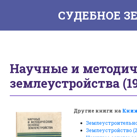
СУДЕБНОЕ З
Toggle
Научные и методич
землеустройства (19
Другие книги на
Книж
Землеустроительно
Землеустройство (2