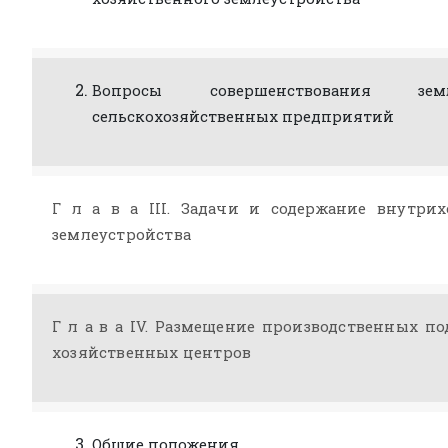
Вопросы совершенствования земле
сельскохозяйственных предприятий
Г л а в а III. Задачи и содержание внутрих
землеустройства
Г л а в а IV. Размещение производственных п
хозяйственных центров
Общие положения