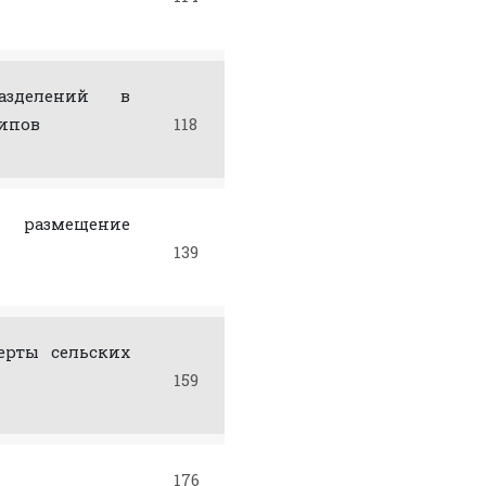
разделений в
типов
118
и размещение
139
ерты сельских
159
176