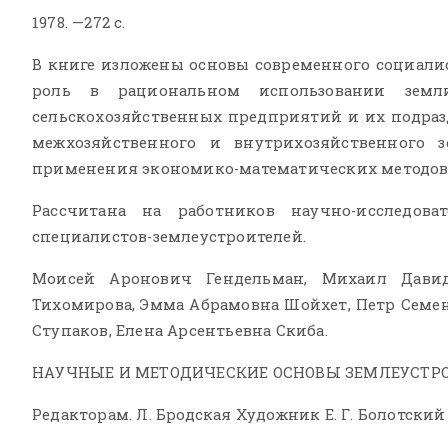
1978. —272 с.
В книге изложены основы современного социалис
роль в рациональном использовании земл
сельскохозяйственных предприятий и их подраз
межхозяйственного и внутрихозяйственного з
есс производства судебной
2. Процесс произво
применения экономико-математических методов 
троительной экспертизы:
землеустроительно
овительные работы
экспертное исслед
Рассчитана на работников научно-исследов
ье отмечена необходимость
Методика землеустрои
специалистов-землеустроителей.
ьной организации процесса
В статье высказана п
ия судебной землеустроительной
опубликованных в …
Моисей Аронович Гендельман, Михаил Давид
Тихомирова, Эмма Абрамовна Шойхет, Петр Семе
Ступаков, Елена Арсентьевна Скиба.
НАУЧНЫЕ И МЕТОДИЧЕСКИЕ ОСНОВЫ ЗЕМЛЕУСТР
Редакторам. Л. Бродская Художник Е. Г. Болотский