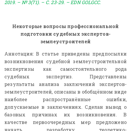
2019. – № 3(71). – С. 23-29. – EDN GOLGCC.
Некоторые вопросы профессиональной
подготовки судебных экспертов-
землеустроителей
1. Процесс производства судебной
2. Процесс
землеустроительной экспертизы:
землеустро
Аннотация: В статье приведены предпосылки
подготовительные работы
экспертное
возникновения судебной землеустроительной
В статье отмечена необходимость
Методика зе
экспертизы как самостоятельного рода
правильной организации процесса
В статье вы
судебных экспертиз. Представлены
проведения судебной землеустроительной
опубликован
результаты анализа заключений экспертов-
…
землеустроителей, описаны в обобщённом виде
наиболее распространённые ошибки,
допускаемые в заключениях. Сделан вывод о
базовых причинах их возникновения. В
качестве первоочередных мер предложено
начать разработку теоретико-