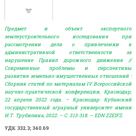
Предмет и объект экспертного
землеустроительного исследования при
рассмотрении дела о привлечении к
1. Процесс производства судебной
2. Процесс
административной ответственности за
землеустроительной экспертизы:
землеустро
подготовительные работы
экспертное
нарушение Правил дорожного движения //
Современные проблемы и перспективы
В статье отмечена необходимость
Методика зе
развития земельно-имущественных отношений :
правильной организации процесса
В статье вы
проведения судебной землеустроительной
опубликован
Сборник статей по материалам IV Всероссийской
…
научно-практической конференции, Краснодар,
22 апреля 2022 года. – Краснодар: Кубанский
государственный аграрный университет имени
И.Т. Трубилина, 2022. – С. 313-318. – EDN ZZEIFZ.
УДК 332.3; 340.69