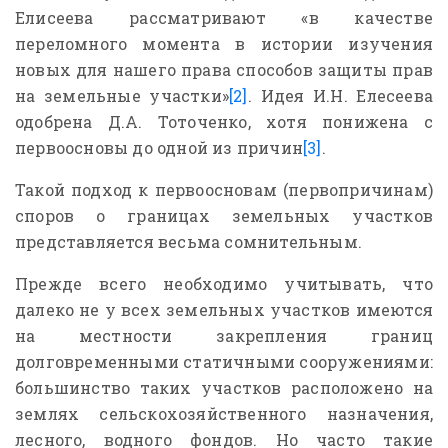
Елисеева рассматривают «в качестве
переломного момента в истории изучения
новых для нашего права способов защиты прав
на земельные участки»
[2]
. Идея И.Н. Елесеева
одобрена Д.А. Тоточенко, хотя понижена с
первоосновы до одной из причин
[3]
.
1. Процесс производства судебной
2. Процесс
землеустроительной экспертизы:
землеустро
Такой подход к первоосновам (первопричинам)
подготовительные работы
экспертное
споров о границах земельных участков
В статье отмечена необходимость
Методика зе
представляется весьма сомнительным.
правильной организации процесса
В статье вы
проведения судебной землеустроительной
опубликован
Прежде всего необходимо учитывать, что
…
далеко не у всех земельных участков имеются
на местности закрепления границ
долговременными статичными сооружениями:
большинство таких участков расположено на
землях сельскохозяйственного назначения,
лесного, водного фондов. Но часто такие